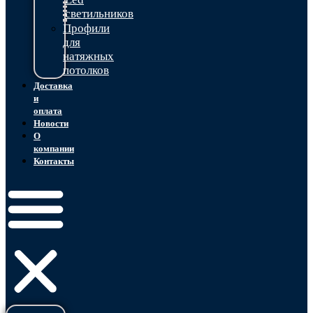
светильников
Профили
для
натяжных
потолков
Доставка
и
оплата
Новости
О
компании
Контакты